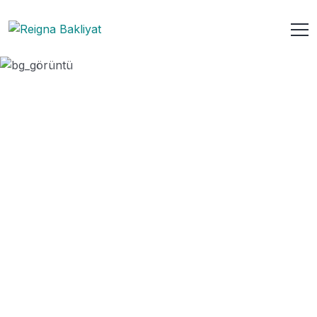
Basında Biz
ANASAYFA
BASINDA BIZ