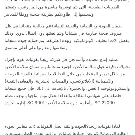
البقوليات الطبيعية، التي يتم توفيرها مباشرة من المزارعين، وتعبئتها
وتسليمها إلى طاولاتكم بطريقة صحية ووفقًا للمعايير.
ضمان الجودة مع النظافة والتعبئة التلقائية
تتم معالجة منتجاتنا في ظل
ظروف صحية صارمة في منشآتنا ويتم تعبئتها دون اتصال يدوي، وذلك
بفضل آلات التغليف الأوتوماتيكية. وبهذه الطريقة، يتم حماية جودة منتجاتنا
وسلامتها ونضارتها على أعلى مستوى.
عملية إنتاج معتمدة وآمنة
نحن في شركة ريجنا بقوليات نقوم بإجراء
تحليلات دقيقة حول سلامة الأغذية لجميع منتجاتنا. يتم ضمان سلامة الأغذية
من خلال تمرير المنتجات من خلال التحليلات الفيزيائية (المواد الغريبة)،
والكيميائية (الأفلاتوكسين، والمبيدات الحشرية، والمعادن الثقيلة)
والميكروبيولوجية (العفن، والخميرة). بالإضافة إلى ذلك، فإن جميع منتجاتنا
حاصلة على شهادتي النظافة والغذاء الحلال ويتم إنتاجها بموجب نظام
إدارة الجودة ISO 9001 وأنظمة إدارة سلامة الأغذية ISO 22000.
لماذا بقوليات ريجنا؟
الجودة والثقة: تصل البقوليات ذات معايير الجودة
العالية إلى طاولاتكم بعد اجتيازها عمليات مراقبة الجودة الصارمة.
منتجات