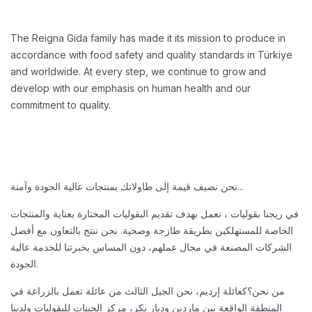
The Reigna Gida family has made it its mission to produce in
accordance with food safety and quality standards in Türkiye
and worldwide. At every step, we continue to grow and
develop with our emphasis on human health and our
commitment to quality.
نحن نضيف قيمة إلى طاولاتك بمنتجات عالية الجودة وآمنة...
في ريجنا بقوليات ، نعمل بهدف تقديم البقوليات المختارة بعناية والمنتجات
الخاصة للمستهلكين بطريقة طازجة وصحية. نحن ننتج بالتعاون مع أفضل
الشركات المصنعة في مجال عملهم، دون المساس بخبرتنا للخدمة عالية
الجودة.
من نحن؟
كعائلة إرديم، نحن الجيل الثالث من عائلة تعمل بالزراعة في
المنطقة الواقعة بين ماردين وديار بكر، مركز الجينات للبقوليات ولدينا