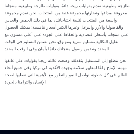
طازجة وطبيعية: تقدم بقوليات ريجنا دائمًا بقوليات طازجة وطبيعية. منتجاتنا
معروفة بمذاقها ونضارتها.
مجموعة غنية من المنتجات: نحن نقدم مجموعة
واسعة من المنتجات لتلبية احتياجاتك، بما في ذلك الحمص والعدس
والفاصوليا والأرز والبرغل وغيرها الكثير.
أسعار تنافسية: يمكنك الحصول
على منتجاتنا بأسعار اقتصادية والحفاظ على الجودة على أعلى مستوى مع
تقليل التكاليف.
تسليم سريع وموثوق: نحن نضمن التسليم في الوقت
المحدد ونضمن وصول منتجاتك دائمًا بأمان وفي الوقت المحدد.
نحن نتطلع إلى المستقبل بثقة
لقد وضعت عائلة ريجنا بقوليات على عاتقها
مهمة الإنتاج وفقًا لمعايير سلامة وجودة الأغذية في تركيا وفي جميع أنحاء
العالم. في كل خطوة، نواصل النمو والتطور مع الأهمية التي نعطيها لصحة
الإنسان والتزامنا بالجودة.