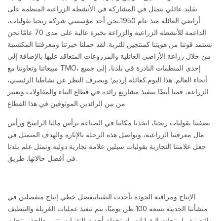
تقليد عائلي يتمثل في المشاركة في الأنشطة الزراعية المنظمة على
أراضي العائلة منذ عام 1950.
نحن أحد مؤسسي شركة ريجنا بقوليات،
الداعمة للأنشطة الزراعية والزراعة بخبرة عالية على مدى 70 عامًا.
نحن
نستمد قوتنا من هويتنا كمنتجين للتربة. لقد حملنا خبرتنا ومعرفتنا المكتسبة
من خلال زراعة الأراضي العائلية والمزروعات المتعاقد عليها بالإضافة إلى
مبيعاتنا وتعاوننا مع TMO، إحدى المنظمات النادرة في بلدنا، إلى جميع
أنحاء العالم. هذا اليوم.
كعائلة إرديم؛ وبصرف النظر عن نشاطنا الرئيسي،
الزراعة، قمنا أيضًا بتنفيذ مشاريع رائدة في قطاع البناء والمقاولات ونعتبر
من بين الرائدين الموثوقين في هذا القطاع
بصفتنا بقوليات ريجنا، اتخذنا مكاننا في الصناعة برأس مالنا الراسخ ورأس
مال معرفتنا الزراعية، ونواصل هذه الرحلة بالإثارة والهدف المتمثل في
جعل علامتنا التجارية بقوليات سيلين علامة تجارية دولية وتمثل علم بلدنا
في أفضل حالاتها. طريق.
الإنتاج ومراقبة الجودة بأحدث التقنيات
بفضل خطي إنتاج منفصلين في
منشأتنا الحديثة بسعة 100 طن يوميًا، يتم تنفيذ عمليات الغربلة والتنظيف
والتصنيف لمنتجات البقوليات باستخدام أحدث التقنيات. تتم معالجة منتجات