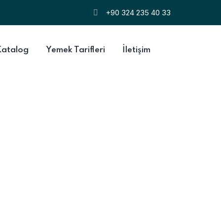
+90 324 235 40 33
Katalog
Yemek Tarifleri
İletişim
 En Çok
tlu Taco”
NOHUTLU TACO”