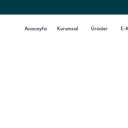
Anasayfa
Kurumsal
Ürünler
E-
19 AĞUSTOS 2024
a Mutfağının
Lezzeti “Nohu
LEZZETLER
MEKSIKA MUTFAĞININ EN ÇOK SEVILEN LEZZETI “