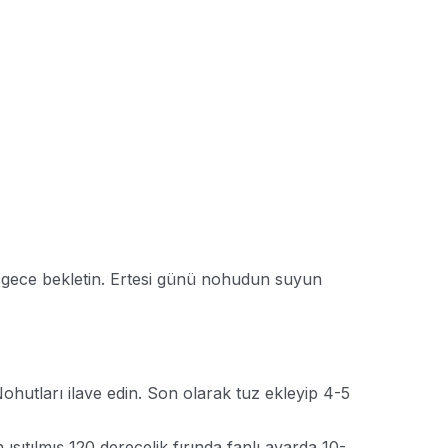
 gece bekletin. Ertesi günü nohudun suyun
Nohutları ilave edin. Son olarak tuz ekleyip 4-5
 ısıtılmış 120 derecelik fırında fanlı ayarda 10-