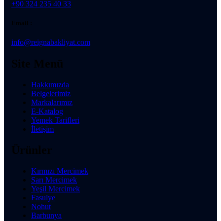
+90 324 235 40 33
Email :
info@reignabakliyat.com
Site Menü
Hakkımızda
Belgelerimiz
Markalarımız
E-Katalog
Yemek Tarifleri
İletişim
Ürünler
Kırmızı Mercimek
Sarı Mercimek
Yeşil Mercimek
Fasulye
Nohut
Barbunya