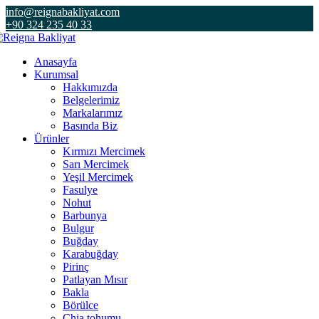
info@reignabakliyat.com
+90 324 235 40 33
Anasayfa
Kurumsal
Hakkımızda
Belgelerimiz
Markalarımız
Basında Biz
Ürünler
Kırmızı Mercimek
Sarı Mercimek
Yeşil Mercimek
Fasulye
Nohut
Barbunya
Bulgur
Buğday
Karabuğday
Pirinç
Patlayan Mısır
Bakla
Börülce
Chia tohumu