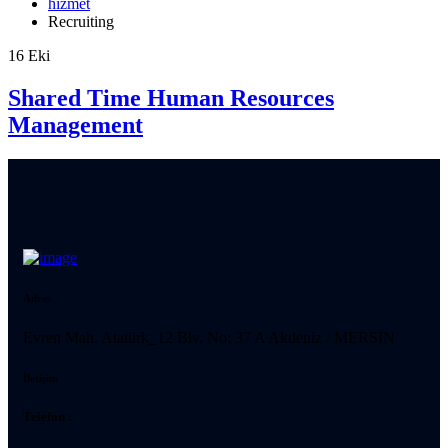
hizmet
Recruiting
16
Eki
Shared Time Human Resources
Management
Adres
Evren Mah. Atatürk_12 Blv. No: 37 A Akdeniz / MERSİN
İletişim
Telefon :