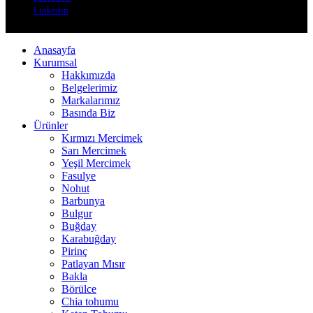
Linkedin
Anasayfa
Kurumsal
Hakkımızda
Belgelerimiz
Markalarımız
Basında Biz
Ürünler
Kırmızı Mercimek
Sarı Mercimek
Yeşil Mercimek
Fasulye
Nohut
Barbunya
Bulgur
Buğday
Karabuğday
Pirinç
Patlayan Mısır
Bakla
Börülce
Chia tohumu