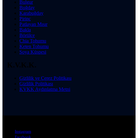
Bulgur
Buğday
Karabuğday
Pirinç
Patlayan Mısır
Bakla
Börülce
Chia Tohumu
Keten Tohumu
Soya Küspesi
K.V.K.K.
Gizlilik ve Çerez Politikası
Gizlilik Politikası
KVKK Aydınlatma Metni
© 2024 Reigna Bakliyat. Tüm Hakları Saklıdır.
Instagram
Facebook