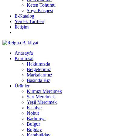
Keten Tohumu
Soya Küspesi
E-Katalog
Yemek Tarifleri
İletişim
Anasayfa
Kurumsal
Hakkımızda
Belgelerimiz
Markalarımız
Basında Biz
Ürünler
Kırmızı Mercimek
Sarı Mercimek
Yeşil Mercimek
Fasulye
Nohut
Barbunya
Bulgur
Buğday
Karabuğday