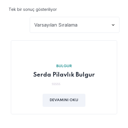
Tek bir sonuç gösteriliyor
BULGUR
Serda Pilavlık Bulgur
0
5
üzerinden
DEVAMINI OKU