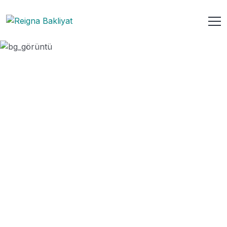
Serda Pilavlık Bulgur
ANASAYFA
URUN
SERDA PILAVLIK BULGUR