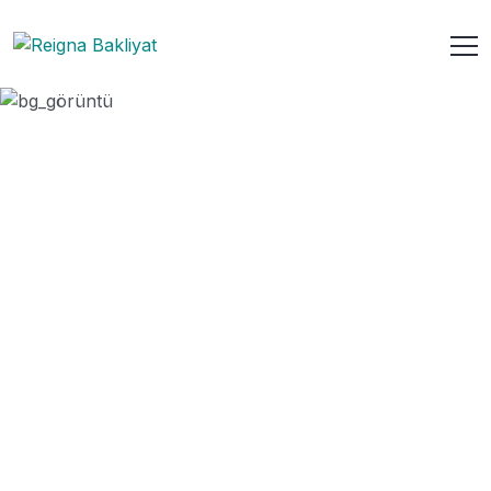
Cilin Kırmızı Mercimek
ANASAYFA
URUN
CILIN KIRMIZI MERCIMEK