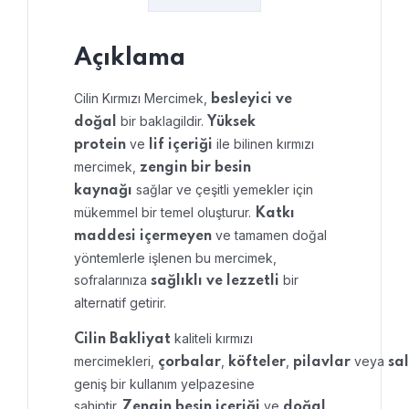
Açıklama
Cilin Kırmızı Mercimek,
besleyici ve
bir baklagildir.
doğal
Yüksek
ve
ile bilinen kırmızı
protein
lif içeriği
mercimek,
zengin bir besin
sağlar ve çeşitli yemekler için
kaynağı
mükemmel bir temel oluşturur.
Katkı
ve tamamen doğal
maddesi içermeyen
yöntemlerle işlenen bu mercimek,
sofralarınıza
bir
sağlıklı ve lezzetli
alternatif getirir.
kaliteli kırmızı
Cilin Bakliyat
mercimekleri,
,
,
veya
çorbalar
köfteler
pilavlar
sa
geniş bir kullanım yelpazesine
sahiptir.
ve
Zengin besin içeriği
doğal