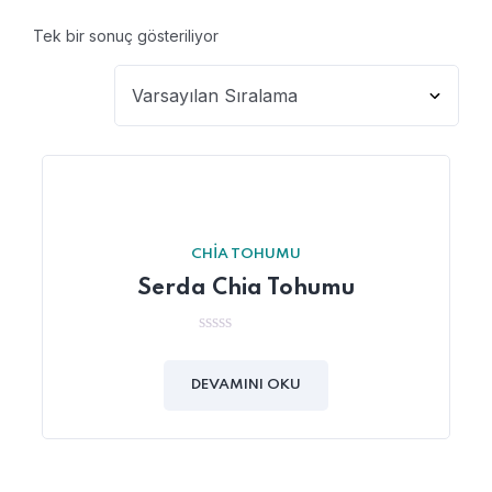
Tek bir sonuç gösteriliyor
CHIA TOHUMU
Serda Chia Tohumu
0
5
üzerinden
DEVAMINI OKU