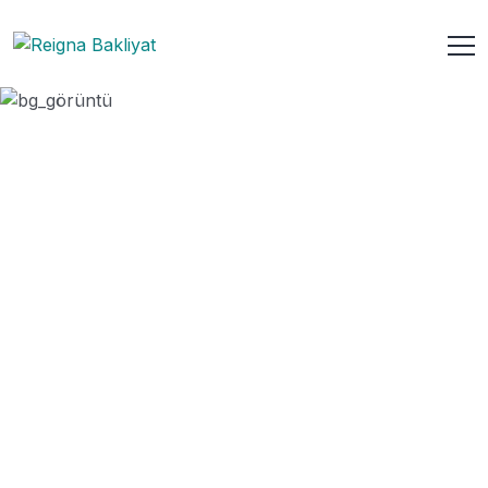
chia tohumu
ANASAYFA
URUN
CHIA TOHUMU