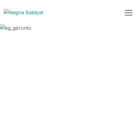
Serda Chia Tohumu
ANASAYFA
URUN
SERDA CHIA TOHUMU