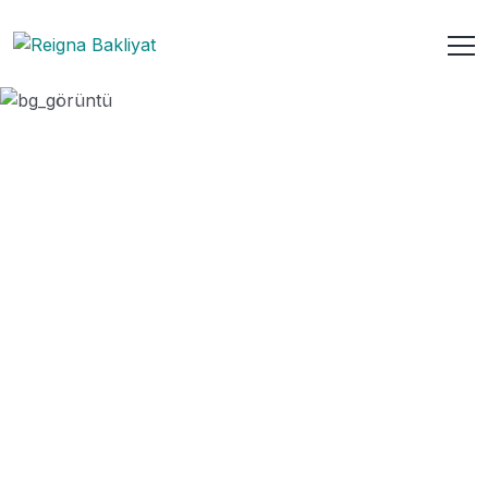
Cilin Chia Tohumu
ANASAYFA
URUN
CILIN CHIA TOHUMU